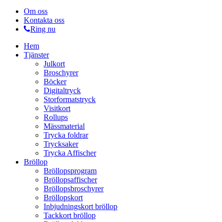
Om oss
Kontakta oss
Ring nu
Hem
Tjänster
Julkort
Broschyrer
Böcker
Digitaltryck
Storformatstryck
Visitkort
Rollups
Mässmaterial
Trycka foldrar
Trycksaker
Trycka Affischer
Bröllop
Bröllopsprogram
Bröllopsaffischer
Bröllopsbroschyrer
Bröllopskort
Inbjudningskort bröllop
Tackkort bröllop