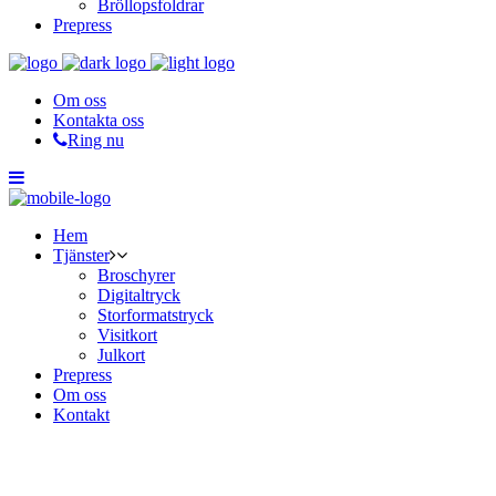
Bröllopsfoldrar
Prepress
Om oss
Kontakta oss
Ring nu
Hem
Tjänster
Broschyrer
Digitaltryck
Storformatstryck
Visitkort
Julkort
Prepress
Om oss
Kontakt