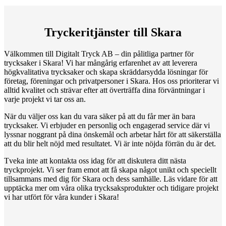
Tryckeritjänster till Skara
Välkommen till Digitalt Tryck AB – din pålitliga partner för
trycksaker i Skara! Vi har mångårig erfarenhet av att leverera
högkvalitativa trycksaker och skapa skräddarsydda lösningar för
företag, föreningar och privatpersoner i Skara. Hos oss prioriterar vi
alltid kvalitet och strävar efter att överträffa dina förväntningar i
varje projekt vi tar oss an.
När du väljer oss kan du vara säker på att du får mer än bara
trycksaker. Vi erbjuder en personlig och engagerad service där vi
lyssnar noggrant på dina önskemål och arbetar hårt för att säkerställa
att du blir helt nöjd med resultatet. Vi är inte nöjda förrän du är det.
Tveka inte att kontakta oss idag för att diskutera ditt nästa
tryckprojekt. Vi ser fram emot att få skapa något unikt och speciellt
tillsammans med dig för Skara och dess samhälle. Läs vidare för att
upptäcka mer om våra olika trycksaksprodukter och tidigare projekt
vi har utfört för våra kunder i Skara!