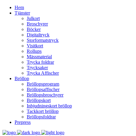
Hem
Tjänster
Julkort
Broschyrer
Böcker
Digitaltryck
Storformatstryck
Visitkort
Rollups
Mässmaterial
Trycka foldrar
Trycksaker
Trycka Affischer
Bröllop
Bröllopsprogram
Bröllopsaffischer
Bröllopsbroschyrer
Bröllopskort
Inbjudningskort bröllop
Tackkort bröllop
Bröllopsfoldrar
Prepress