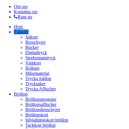
Om oss
Kontakta oss
Ring nu
Hem
Tjänster
Julkort
Broschyrer
Böcker
Digitaltryck
Storformatstryck
Visitkort
Rollups
Mässmaterial
Trycka foldrar
Trycksaker
Trycka Affischer
Bröllop
Bröllopsprogram
Bröllopsaffischer
Bröllopsbroschyrer
Bröllopskort
Inbjudningskort bröllop
Tackkort bröllop