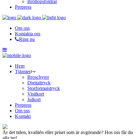
Bröllopsfoldrar
Prepress
Om oss
Kontakta oss
Ring nu
Hem
Tjänster
Broschyrer
Digitaltryck
Storformatstryck
Visitkort
Julkort
Prepress
Om oss
Kontakt
Är det tiden, kvalitén eller priset som är avgörande? Hos oss får du
alla tre!