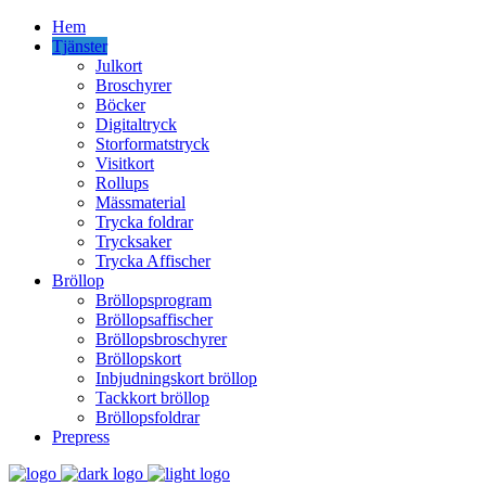
Hem
Tjänster
Julkort
Broschyrer
Böcker
Digitaltryck
Storformatstryck
Visitkort
Rollups
Mässmaterial
Trycka foldrar
Trycksaker
Trycka Affischer
Bröllop
Bröllopsprogram
Bröllopsaffischer
Bröllopsbroschyrer
Bröllopskort
Inbjudningskort bröllop
Tackkort bröllop
Bröllopsfoldrar
Prepress