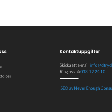
oss
Kontaktuppgifter
Skicka ett e-mail:
info@dtryc
ss
Ring oss på
033-12 24 10
kta oss
SEO av Never Enough Consu