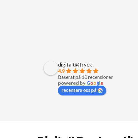
digitalt@tryck
4.9
Baserat på 10 recensioner
powered by
G
o
o
g
l
e
recensera oss på