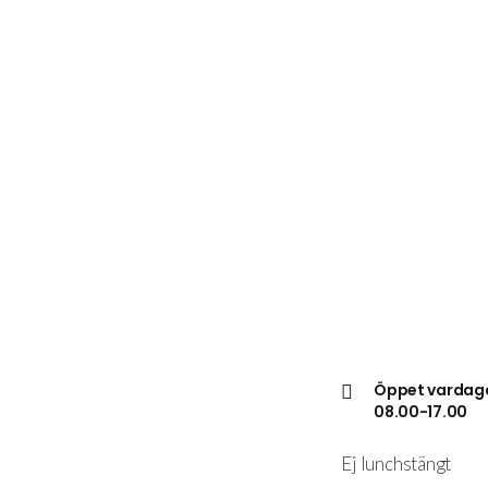
kommit förbi med blommor för att tacka. 
Detta är ett lokalt tryckeri som arbetar med 
hjärta, passion och professionalism utöver 
det vanliga. De är snabba, kreativa och 
oerhört lätta att samarbeta med.
Stort tack till Digitalt Tryck – ni förtjänar 
verkligen att hyllas!
Öppet vardag
08.00-17.00
Ej lunchstängt