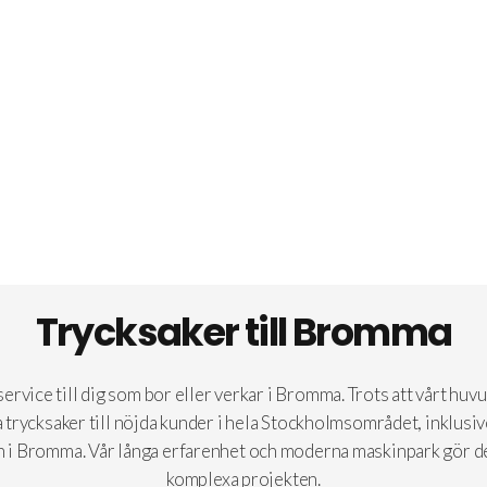
Trycksaker till Bromma
rvice till dig som bor eller verkar i Bromma. Trots att vårt huvu
va trycksaker till nöjda kunder i hela Stockholmsområdet, inklusi
en i Bromma. Vår långa erfarenhet och moderna maskinpark gör de
komplexa projekten.