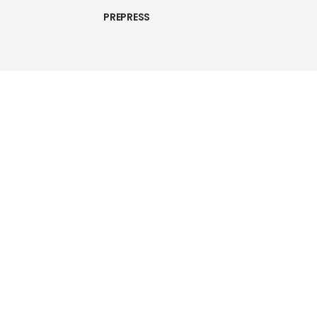
PREPRESS
HEM
TJÄNSTER
BRÖLLOP
PREPRESS