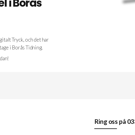
el i Borås
specialmått och dessutom hitta någon som 
kunde lösa en ovanlig förfrågan: tryck av 
fodret på insidan av mina kuvert. För att hitta 
rätt leverantör kontaktade jag 12 olika 
tryckerier.
gitalt Tryck, och det har
tage i Borås Tidning.
Alla svarade – men inget gick att jämföra med 
bemötandet jag fick från Madelaine 
edan!
Gotfredsen på Digitalt Tryck i Borås. Hon 
svarade snabbt, var otroligt 
lösningsorienterad och gjorde verkligen det 
lilla extra. Det kändes nästan för bra för att 
vara sant, men när beställningen levererades 
hem till mig i Stockholm bara en vecka efter 
vår första kontakt, insåg jag att de verkligen 
lever upp till allt. Digitalt Tryck AB är helt 
enkelt OUTSTANDING.
Ring oss på
03
Hade jag bott i Borås hade jag personligen 