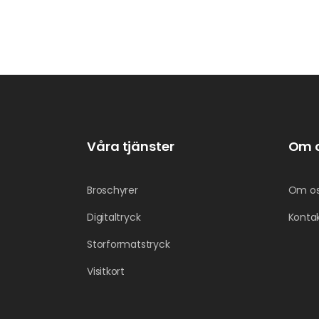
Våra tjänster
Om 
Broschyrer
Om o
Digitaltryck
Konta
Storformatstryck
Visitkort