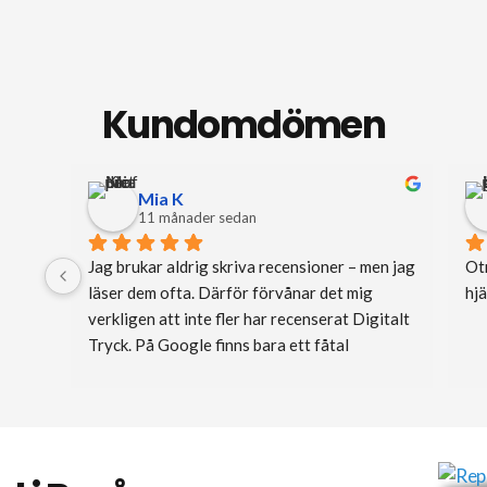
LÄS MER
Kundomdömen
Mia K
11 månader sedan
Jag brukar aldrig skriva recensioner – men jag 
Otr
läser dem ofta. Därför förvånar det mig 
hj
verkligen att inte fler har recenserat Digitalt 
Tryck. På Google finns bara ett fåtal 
omdömen och på Facebook ännu färre, vilket 
känns helt obegripligt med tanke på vilken 
fantastisk service de erbjuder.
Jag behövde trycka 150 inbjudningskort i 