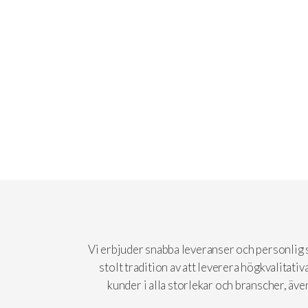
Vi erbjuder snabba leveranser och personlig se
stolt tradition av att leverera högkvalitati
kunder i alla storlekar och branscher, äv