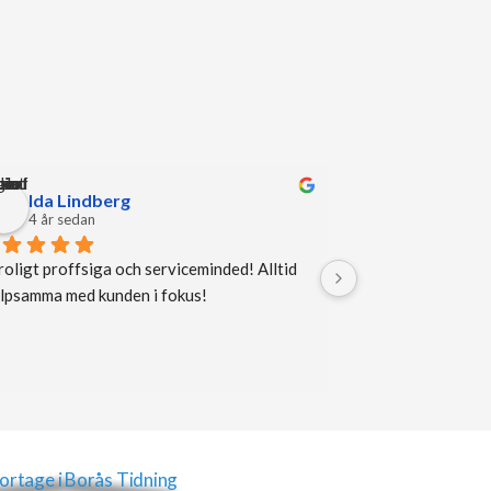
Ida Lindberg
Joacim W
4 år sedan
5 år sedan
oligt proffsiga och serviceminded! Alltid 
Snabba, trevliga oc
älpsamma med kunden i fokus!
varje gång. 😃