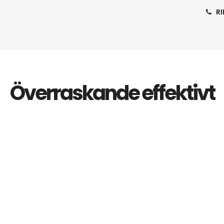
R
OM 
R
Överraskande effektivt